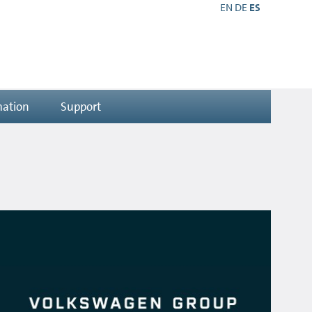
EN
DE
ES
mation
Support