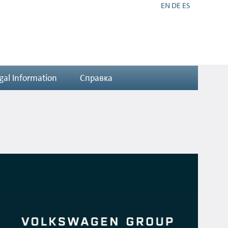
EN
DE
ES
gal Information
Справка